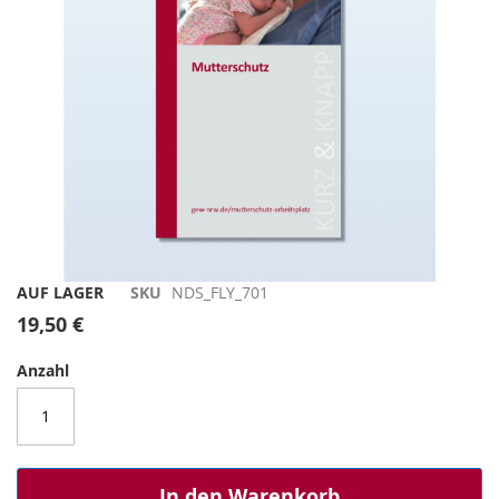
Zum
AUF LAGER
SKU
NDS_FLY_701
Anfang
19,50 €
der
Bildergalerie
Anzahl
springen
In den Warenkorb