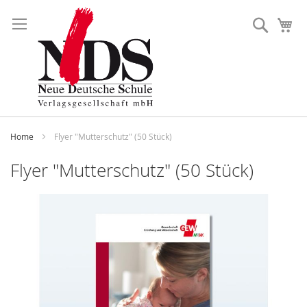
Direkt
zum
Suche
Me
Inhalt
Home
Flyer "Mutterschutz" (50 Stück)
Flyer "Mutterschutz" (50 Stück)
Zum
Ende
der
Bildergalerie
springen